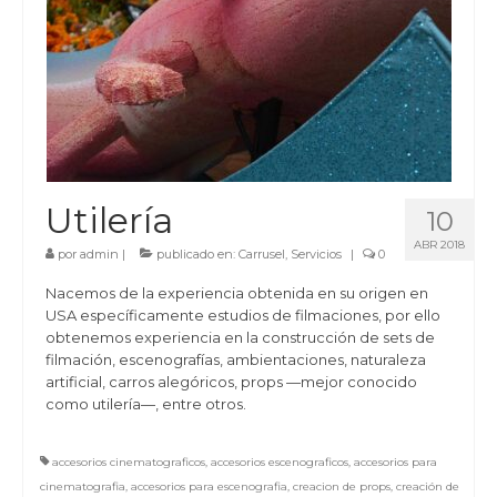
Utilería
10
ABR 2018
por
admin
|
publicado en:
Carrusel
,
Servicios
|
0
Nacemos de la experiencia obtenida en su origen en
USA específicamente estudios de filmaciones, por ello
obtenemos experiencia en la construcción de sets de
filmación, escenografías, ambientaciones, naturaleza
artificial, carros alegóricos, props —mejor conocido
como utilería—, entre otros.
accesorios cinematograficos
,
accesorios escenograficos
,
accesorios para
cinematografia
,
accesorios para escenografia
,
creacion de props
,
creación de