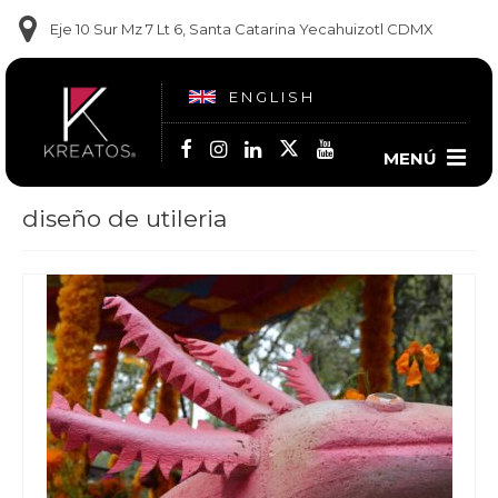
Eje 10 Sur Mz 7 Lt 6, Santa Catarina Yecahuizotl CDMX
ENGLISH
MENÚ
diseño de utileria
Contacto
(55) 5860-1681
(55) 5860-1682
(55) 6909-9102