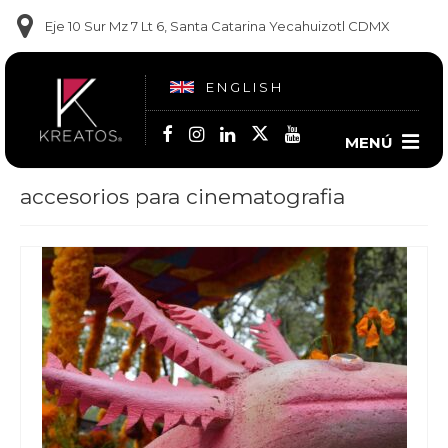
Eje 10 Sur Mz 7 Lt 6, Santa Catarina Yecahuizotl CDMX
ENGLISH
MENÚ
accesorios para cinematografia
Contacto
(55) 5860-1681
(55) 5860-1682
(55) 6909-9102