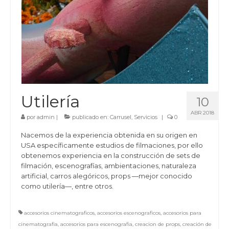
Utilería
10
ABR 2018
por
admin
|
publicado en:
Carrusel
,
Servicios
|
0
Nacemos de la experiencia obtenida en su origen en
USA específicamente estudios de filmaciones, por ello
obtenemos experiencia en la construcción de sets de
filmación, escenografías, ambientaciones, naturaleza
artificial, carros alegóricos, props —mejor conocido
como utilería—, entre otros.
accesorios cinematograficos
,
accesorios escenograficos
,
accesorios para
cinematografia
,
accesorios para escenografia
,
creacion de props
,
creación de