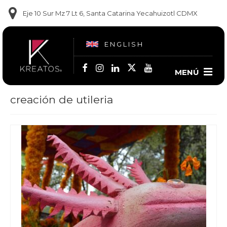
Eje 10 Sur Mz 7 Lt 6, Santa Catarina Yecahuizotl CDMX
ENGLISH
MENÚ
creación de utileria
Contacto
(55) 5860-1681
(55) 5860-1682
(55) 6909-9102