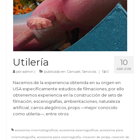
Utilería
10
ABR 2018
por
admin
|
publicado en:
Carrusel
,
Servicios
|
0
Nacemos de la experiencia obtenida en su origen en
USA específicamente estudios de filmaciones, por ello
obtenemos experiencia en la construcción de sets de
filmación, escenografías, ambientaciones, naturaleza
artificial, carros alegóricos, props —mejor conocido
como utilería—, entre otros.
accesorios cinematograficos
,
accesorios escenograficos
,
accesorios para
cinematografia
,
accesorios para escenografia
,
creacion de props
,
creación de