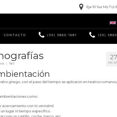
Eje 10 Sur Mz 7 L
CONTACTO
(55) 5860-1681
(55) 586
nografías
2
DIC 20
ría
|
0
Ambientación
teatro griego, con el paso del tiempo se aplicaron en teatros romanos
o ambientaciones como:
r acercamiento con lo verosímil.
 un lugar ni tiempo específico.
l com un castillo, coche, barco, etc.