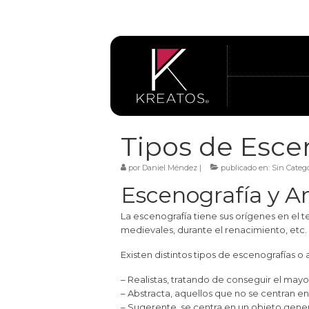
Tipos de Esce
por
Daniel Méndez
|
publicado en:
Sin Catego
Escenografía y 
La escenografía tiene sus orígenes en el 
medievales, durante el renacimiento, etc.
Existen distintos tipos de escenografías 
– Realistas, tratando de conseguir el mayo
– Abstracta, aquellos que no se centran en
– Sugerente, se centra en un objeto genera