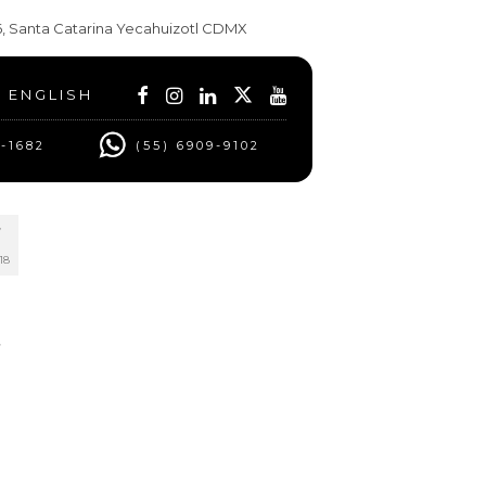
t 6, Santa Catarina Yecahuizotl CDMX
ENGLISH
0-1682
(55) 6909-9102
7
18
,