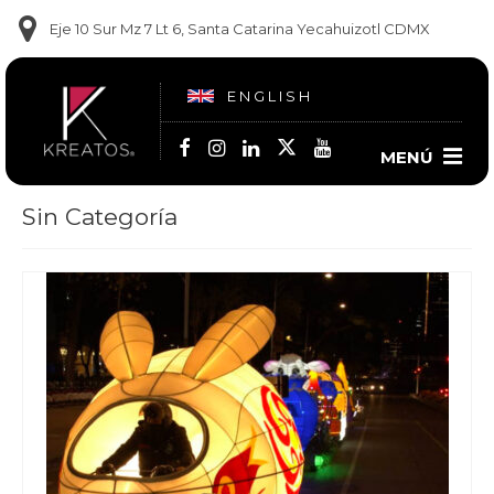
Eje 10 Sur Mz 7 Lt 6, Santa Catarina Yecahuizotl CDMX
ENGLISH
MENÚ
Sin Categoría
Contacto
(55) 5860-1681
(55) 5860-1682
(55) 6909-9102