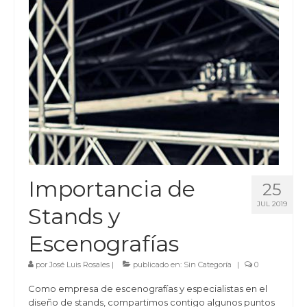
Importancia de
25
JUL 2019
Stands y
Escenografías
por
José Luis Rosales
|
publicado en:
Sin Categoría
|
0
Como empresa de escenografías y especialistas en el
diseño de stands, compartimos contigo algunos puntos