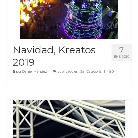
Navidad, Kreatos
7
ENE 2020
2019
por
Daniel Méndez
|
publicado en:
Sin Categoría
|
0