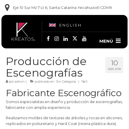
Eje 10 Sur Mz 7 Lt 6, Santa Catarina Yecahuizotl CDMX
ENGLISH
MENÚ
Contacto
Producción de
10
Escenografías
(55) 5860-1681
ABR 2018
(55) 5860-1682
por
admin
|
publicado en:
Sin Categoría
|
0
Fabricante Escenográfico
(55) 6909-9102
Somos especialistas en diseño y producción de escenografías,
fabricante con amplia experiencia.
Realizamos moldes de texturas de árboles y rocas en silicones,
replicados en poliuretano y Hard Coat (resina plástica dura).