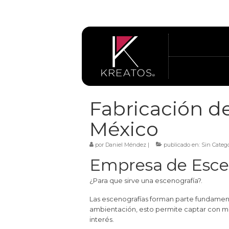
Fabricación d
México
por
Daniel Méndez
|
publicado en:
Sin Catego
Empresa de Esce
¿Para que sirve una escenografía?.
Las escenografías forman parte fundamen
ambientación, esto permite captar con más
interés.