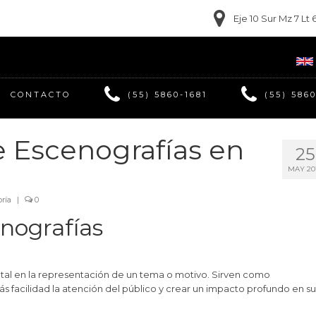
Eje 10 Sur Mz 7 L
CONTACTO
(55) 5860-1681
(55) 586
e Escenografías en
25
MAY 20
ría
|
0
nografías
tal en la representación de un tema o motivo. Sirven como
 facilidad la atención del público y crear un impacto profundo en su