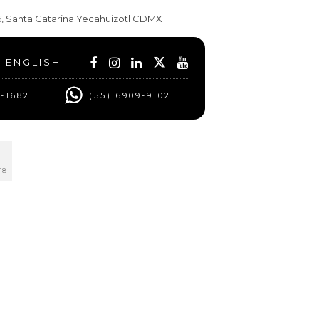
t 6, Santa Catarina Yecahuizotl CDMX
ENGLISH
0-1682
(55) 6909-9102
18