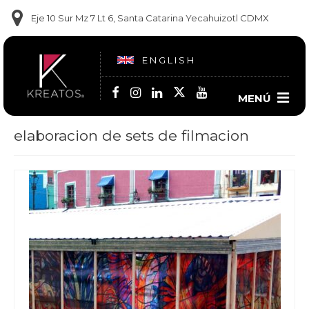
Eje 10 Sur Mz 7 Lt 6, Santa Catarina Yecahuizotl CDMX
ENGLISH
MENÚ
elaboracion de sets de filmacion
Contacto
(55) 5860-1681
(55) 5860-1682
(55) 6909-9102