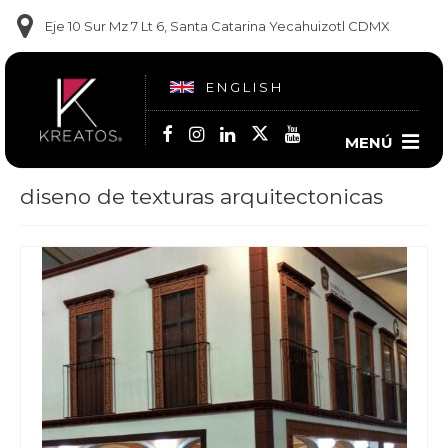
Eje 10 Sur Mz 7 Lt 6, Santa Catarina Yecahuizotl CDMX
ENGLISH
MENÚ
diseno de texturas arquitectonicas
Contacto
(55) 5860-1681
(55) 5860-1682
(55) 6909-9102