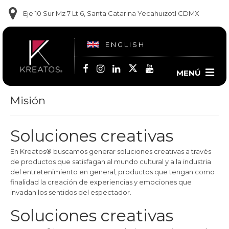
Eje 10 Sur Mz 7 Lt 6, Santa Catarina Yecahuizotl CDMX
ENGLISH
MENÚ
Misión
Contacto
(55) 5860-1681
Soluciones creativas
(55) 5860-1682
En Kreatos® buscamos generar soluciones creativas a través
de productos que satisfagan al mundo cultural y a la industria
(55) 6909-9102
del entretenimiento en general, productos que tengan como
finalidad la creación de experiencias y emociones que
invadan los sentidos del espectador.
Soluciones creativas