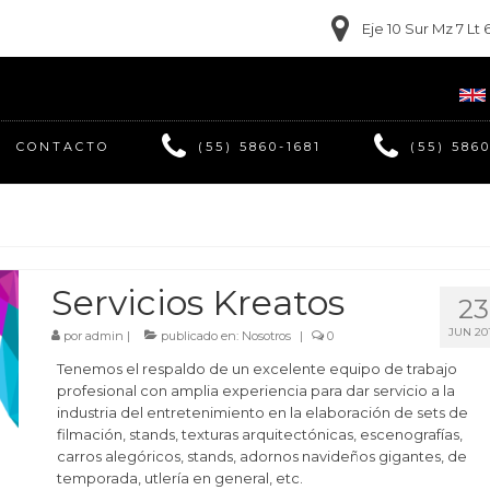
Eje 10 Sur Mz 7 L
CONTACTO
(55) 5860-1681
(55) 586
Servicios Kreatos
23
JUN 20
por
admin
|
publicado en:
Nosotros
|
0
Tenemos el respaldo de un excelente equipo de trabajo
profesional con amplia experiencia para dar servicio a la
industria del entretenimiento en la elaboración de sets de
filmación, stands, texturas arquitectónicas, escenografías,
carros alegóricos, stands, adornos navideños gigantes, de
temporada, utlería en general, etc.