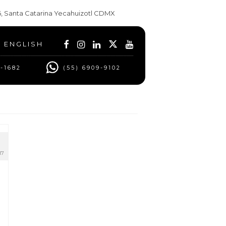
t 6, Santa Catarina Yecahuizotl CDMX
ENGLISH
0-1682
(55) 6909-9102
17