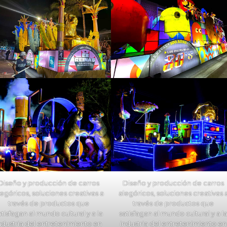
Diseño y producción de carros
Diseño y producción de carros
legóricos, soluciones creativas a
alegóricos, soluciones creativas 
través de productos que
través de productos que
atisfagan al mundo cultural y a la
satisfagan al mundo cultural y a l
ndustria del entretenimiento en
industria del entretenimiento en