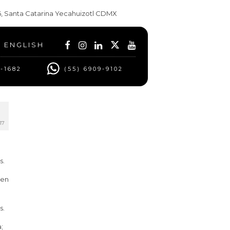
t 6, Santa Catarina Yecahuizotl CDMX
ENGLISH
0-1682
(55) 6909-9102
17
s.
 en
s.
;