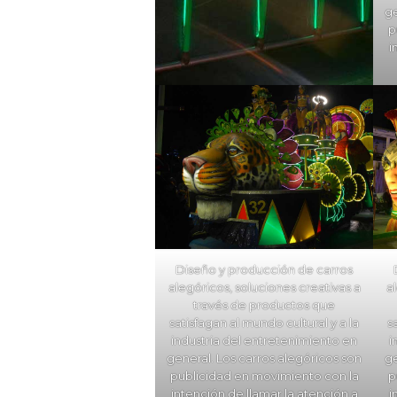
ge
p
i
Diseño y producción de carros
alegóricos, soluciones creativas a
a
través de productos que
satisfagan al mundo cultural y a la
s
industria del entretenimiento en
i
general. Los carros alegóricos son
ge
publicidad en movimiento con la
p
intención de llamar la atención a
i