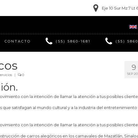
Eje 10 Sur Mz 7 L
CONTACTO
(55) 5860-1681
(55) 586
cos
9
SEP 20
ervicios
|
0
ión.
vimiento con la intención de llamar la atención a tus posibles cliente
 que satisfagan al mundo cultural y a la industria del entretenimiento
vimiento con la intención de llamar la atención a tus posibles cliente
strucción de carros alegóricos en los carnavales de Mazatlán, Sinaloa