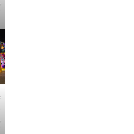
n
a
a
a
n
a