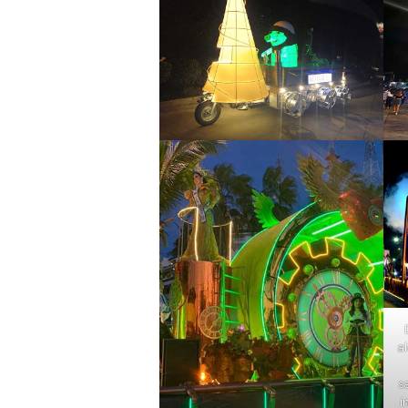
a
s
i