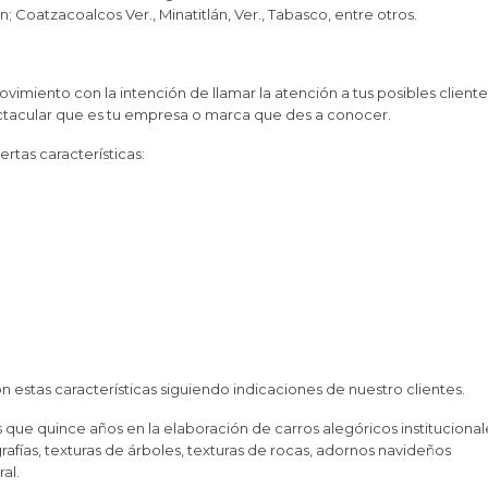
; Coatzacoalcos Ver., Minatitlán, Ver., Tabasco, entre otros.
vimiento con la intención de llamar la atención a tus posibles cliente
ectacular que es tu empresa o marca que des a conocer.
rtas características:
estas características siguiendo indicaciones de nuestro clientes.
ue quince años en la elaboración de carros alegóricos institucional
rafías, texturas de árboles, texturas de rocas, adornos navideños
al.